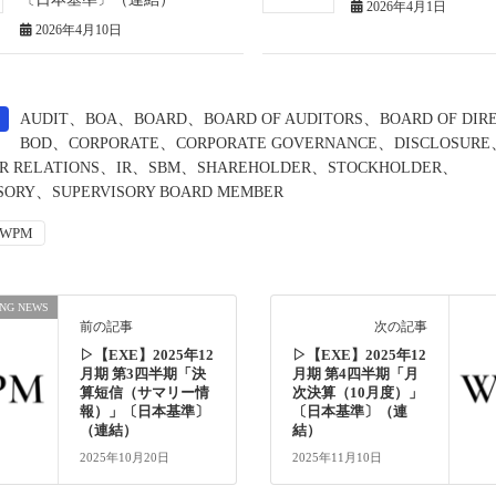
2026年4月1日
2026年4月10日
、
、
、
、
AUDIT
BOA
BOARD
BOARD OF AUDITORS
BOARD OF DIR
、
、
、
BOD
CORPORATE
CORPORATE GOVERNANCE
DISCLOSURE
、
、
、
、
、
R RELATIONS
IR
SBM
SHAREHOLDER
STOCKHOLDER
、
SORY
SUPERVISORY BOARD MEMBER
WPM
ING NEWS
前の記事
次の記事
▷【EXE】2025年12
▷【EXE】2025年12
月期 第3四半期「決
月期 第4四半期「月
算短信（サマリー情
次決算（10月度）」
報）」〔日本基準〕
〔日本基準〕（連
（連結）
結）
2025年10月20日
2025年11月10日