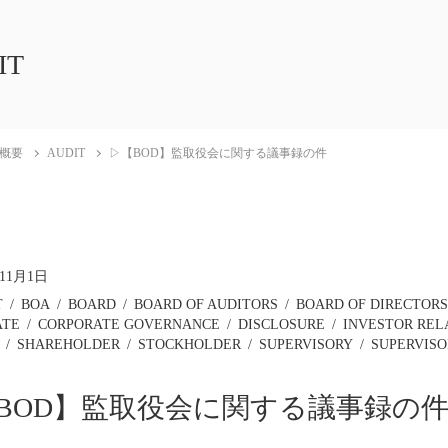
IT
概要
AUDIT
▷【BOD】監取役会に関する議事録の件
年11月1日
T
BOA
BOARD
BOARD OF AUDITORS
BOARD OF DIRECTOR
ATE
CORPORATE GOVERNANCE
DISCLOSURE
INVESTOR REL
SHAREHOLDER
STOCKHOLDER
SUPERVISORY
SUPERVISO
BOD】監取役会に関する議事録の