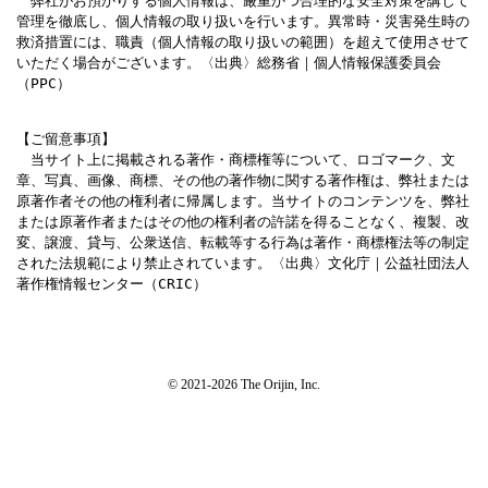
　弊社がお預かりする個人情報は、厳重かつ合理的な安全対策を講じて
管理を徹底し、個人情報の取り扱いを行います。異常時・災害発生時の
救済措置には、職責（個人情報の取り扱いの範囲）を超えて使用させて
いただく場合がございます。〈出典〉総務省｜個人情報保護委員会
（PPC）
【ご留意事項】

　当サイト上に掲載される著作・商標権等について、ロゴマーク、文
章、写真、画像、商標、その他の著作物に関する著作権は、弊社または
原著作者その他の権利者に帰属します。当サイトのコンテンツを、弊社
または原著作者またはその他の権利者の許諾を得ることなく、複製、改
変、譲渡、貸与、公衆送信、転載等する行為は著作・商標権法等の制定
された法規範により禁止されています。〈出典〉文化庁｜公益社団法人
著作権情報センター（CRIC）
© 2021-2026 The Orijin, Inc.