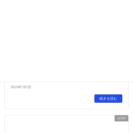
▷【BOD】監取役会に関する議事録の件
2025年7月1日
続きを読む
AUDIT