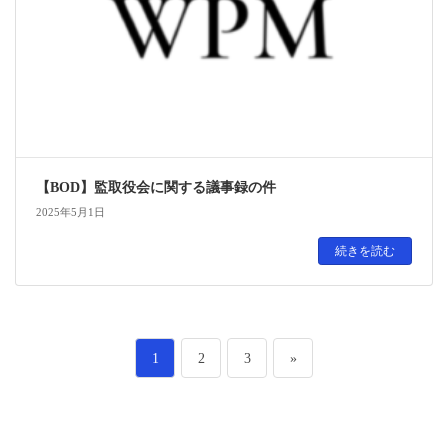
【BOD】監取役会に関する議事録の件
2025年5月1日
続きを読む
投
ペ
ペ
ペ
1
2
3
»
稿
ー
ー
ー
の
ジ
ジ
ジ