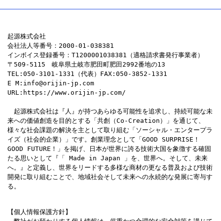
ペ
ー
起源株式会社
会社法人等番号：2000-01-038381
インボイス登録番号：T1200001038381（適格請求書発行事業者）
ジ
〒509-5115　岐阜県土岐市肥田町肥田2992番地の13
TEL:050-3101-1331（代表）FAX:050-3852-1331
送
E M:info@orijin-jp.com
URL:https://www.orijin-jp.com/
り
　起源株式会社は『人』が持つあらゆる可能性を追求し、持続可能な未
来への価値創造を目的とする「共創（Co-Creation）」を通じて、
様々な社会課題の解決を主として取り組む「ソーシャル・エンタープラ
イズ（社会的企業）」です。創業理念として「GOOD SURPRISE！
GOOD FUTURE！」を掲げ、日本が世界に誇る技術大国を象徴する確固
たる思いとして『「 Made in Japan 」を、世界へ。そして、未来
へ。』と定義し、世界をリードする多様な商材の更なる普及および技術
開発に取り組むことで、地域社会そして未来への永続的な発展に寄与す
る。
【個人情報保護方針】
