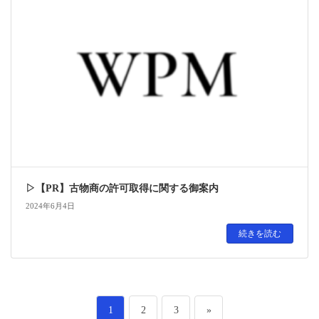
▷【PR】古物商の許可取得に関する御案内
2024年6月4日
続きを読む
投
ペ
ペ
ペ
1
2
3
»