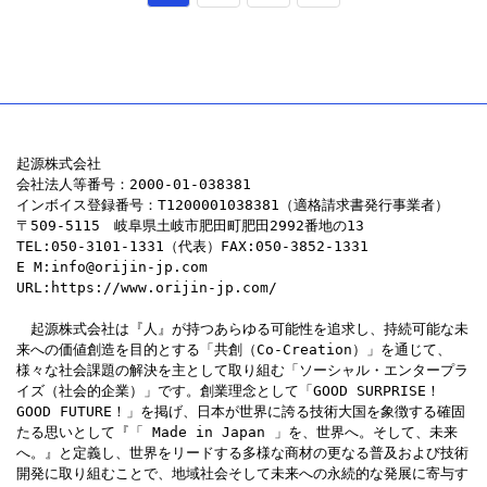
稿
ー
ー
ー
の
ジ
ジ
ジ
ペ
ー
起源株式会社
会社法人等番号：2000-01-038381
インボイス登録番号：T1200001038381（適格請求書発行事業者）
ジ
〒509-5115　岐阜県土岐市肥田町肥田2992番地の13
TEL:050-3101-1331（代表）FAX:050-3852-1331
送
E M:info@orijin-jp.com
URL:https://www.orijin-jp.com/
り
　起源株式会社は『人』が持つあらゆる可能性を追求し、持続可能な未
来への価値創造を目的とする「共創（Co-Creation）」を通じて、
様々な社会課題の解決を主として取り組む「ソーシャル・エンタープラ
イズ（社会的企業）」です。創業理念として「GOOD SURPRISE！
GOOD FUTURE！」を掲げ、日本が世界に誇る技術大国を象徴する確固
たる思いとして『「 Made in Japan 」を、世界へ。そして、未来
へ。』と定義し、世界をリードする多様な商材の更なる普及および技術
開発に取り組むことで、地域社会そして未来への永続的な発展に寄与す