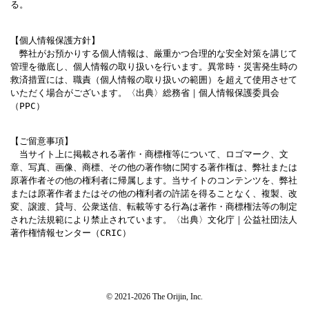
る。
【個人情報保護方針】

　弊社がお預かりする個人情報は、厳重かつ合理的な安全対策を講じて
管理を徹底し、個人情報の取り扱いを行います。異常時・災害発生時の
救済措置には、職責（個人情報の取り扱いの範囲）を超えて使用させて
いただく場合がございます。〈出典〉総務省｜個人情報保護委員会
（PPC）
【ご留意事項】

　当サイト上に掲載される著作・商標権等について、ロゴマーク、文
章、写真、画像、商標、その他の著作物に関する著作権は、弊社または
原著作者その他の権利者に帰属します。当サイトのコンテンツを、弊社
または原著作者またはその他の権利者の許諾を得ることなく、複製、改
変、譲渡、貸与、公衆送信、転載等する行為は著作・商標権法等の制定
された法規範により禁止されています。〈出典〉文化庁｜公益社団法人
著作権情報センター（CRIC）
© 2021-2026 The Orijin, Inc.