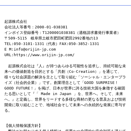
ペ
ー
起源株式会社
会社法人等番号：2000-01-038381
インボイス登録番号：T1200001038381（適格請求書発行事業者）
ジ
〒509-5115　岐阜県土岐市肥田町肥田2992番地の13
TEL:050-3101-1331（代表）FAX:050-3852-1331
送
E M:info@orijin-jp.com
URL:https://www.orijin-jp.com/
り
　起源株式会社は『人』が持つあらゆる可能性を追求し、持続可能な未
来への価値創造を目的とする「共創（Co-Creation）」を通じて、
様々な社会課題の解決を主として取り組む「ソーシャル・エンタープラ
イズ（社会的企業）」です。創業理念として「GOOD SURPRISE！
GOOD FUTURE！」を掲げ、日本が世界に誇る技術大国を象徴する確固
たる思いとして『「 Made in Japan 」を、世界へ。そして、未来
へ。』と定義し、世界をリードする多様な商材の更なる普及および技術
開発に取り組むことで、地域社会そして未来への永続的な発展に寄与す
る。
【個人情報保護方針】
