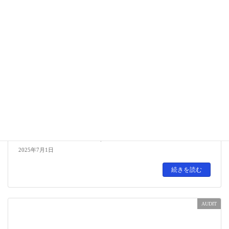
▷【BOD】監取役会に関する議事録の件
2025年7月1日
続きを読む
AUDIT