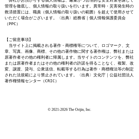
　弊社がお預かりする個人情報は、厳重かつ合理的な安全対策を講じて
管理を徹底し、個人情報の取り扱いを行います。異常時・災害発生時の
救済措置には、職責（個人情報の取り扱いの範囲）を超えて使用させて
いただく場合がございます。〈出典〉総務省｜個人情報保護委員会
（PPC）
【ご留意事項】

　当サイト上に掲載される著作・商標権等について、ロゴマーク、文
章、写真、画像、商標、その他の著作物に関する著作権は、弊社または
原著作者その他の権利者に帰属します。当サイトのコンテンツを、弊社
または原著作者またはその他の権利者の許諾を得ることなく、複製、改
変、譲渡、貸与、公衆送信、転載等する行為は著作・商標権法等の制定
された法規範により禁止されています。〈出典〉文化庁｜公益社団法人
著作権情報センター（CRIC）
© 2021-2026 The Orijin, Inc.