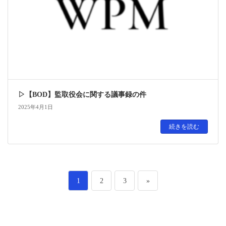
▷【BOD】監取役会に関する議事録の件
2025年4月1日
続きを読む
投
ペ
ペ
ペ
1
2
3
»
稿
ー
ー
ー
の
ジ
ジ
ジ