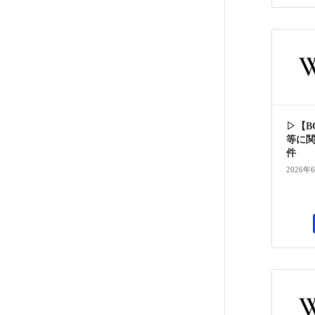
▷【B
等に
件
2026年