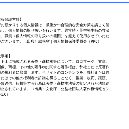
報保護方針】

がお預かりする個人情報は、厳重かつ合理的な安全対策を講じて管
底し、個人情報の取り扱いを行います。異常時・災害発生時の救済
は、職責（個人情報の取り扱いの範囲）を超えて使用させていただ
がございます。〈出典〉総務省｜個人情報保護委員会（PPC）
事項】

イト上に掲載される著作・商標権等について、ロゴマーク、文章、
画像、商標、その他の著作物に関する著作権は、弊社または原著作
他の権利者に帰属します。当サイトのコンテンツを、弊社または原
またはその他の権利者の許諾を得ることなく、複製、改変、譲渡、
公衆送信、転載等する行為は著作・商標権法等の制定された法規範
禁止されています。〈出典〉文化庁｜公益社団法人著作権情報セン
RIC）