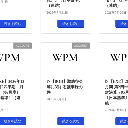
報）」〔日本基準〕
報）」〔日
8月1日
（連結）
（連結）
2026年7月31日
2026年7月20日
続きを読む
続きを読む
続き
ACCOUNT
ACCOUNT
E】2026年12
▷【BOD】取締役会
▷【EXE】20
第2四半期「月
等に関する議事録の
月期 第2四
（06月度）」
件
次決算（05
本基準〕（連
〔日本基準
2026年7月1日
結）
7月10日
2026年6月10日
続きを読む
続きを読む
続き