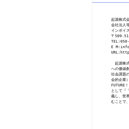
ペ
ー
起源株式
ジ
会社法人等番
インボイス
〒509-
送
TEL:050
E M:inf
り
URL:htt
　起源株
への価値創
社会課題
会的企業）」
FUTUR
として『「
義し、世
むことで