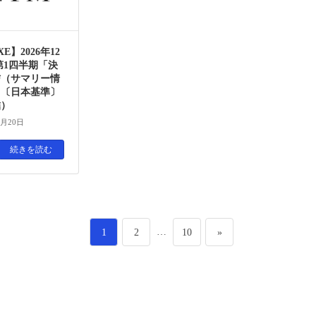
E】2026年12
第1四半期「決
信（サマリー情
」〔日本基準〕
結）
4月20日
続きを読む
ペ
ペ
…
ペ
1
2
10
»
ー
ー
ー
ジ
ジ
ジ