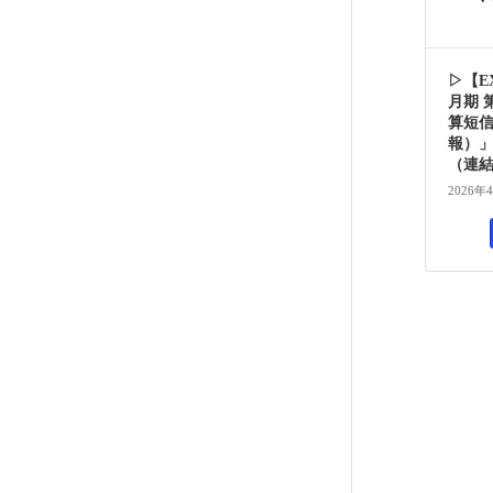
▷【EX
月期 
算短
報）
（連
2026年
投
稿
の