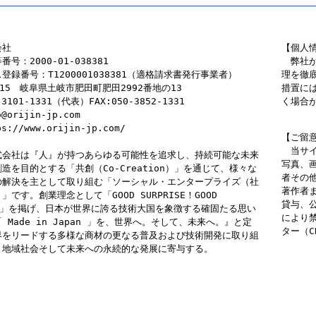
会社
【個人情
号：2000-01-038381
　弊社
登録番号：T1200001038381（適格請求書発行事業者）
理を徹
5115　岐阜県土岐市肥田町肥田2992番地の13
措置に
-3101-1331（代表）FAX:050-3852-1331
く場合
o@orijin-jp.com
ps://www.orijin-jp.com/
【ご留意
　当サ
式会社は『人』が持つあらゆる可能性を追求し、持続可能な未来
写真、
造を目的とする「共創（Co-Creation）」を通じて、様々な
者その
の解決を主として取り組む「ソーシャル・エンタープライズ（社
著作者
です。創業理念として「GOOD SURPRISE！GOOD 
貸与、
E！」を掲げ、日本が世界に誇る技術大国を象徴する確固たる思い
により
 Made in Japan 」を、世界へ。そして、未来へ。』と定
ター（C
界をリードする多様な商材の更なる普及および技術開発に取り組
、地域社会そして未来への永続的な発展に寄与する。