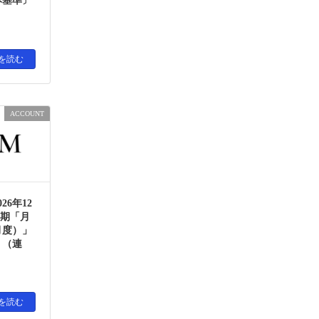
本基準〕
を読む
ACCOUNT
26年12
半期「月
月度）」
〕（連
を読む