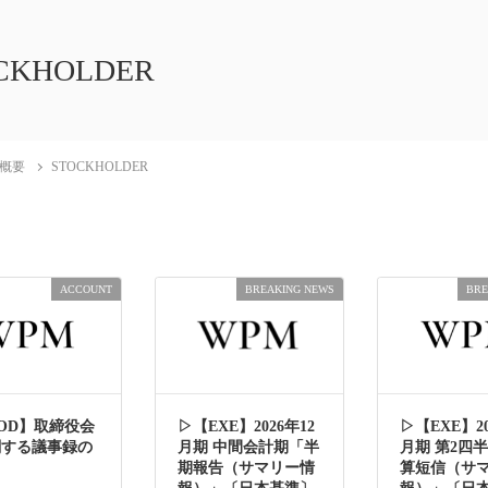
CKHOLDER
概要
STOCKHOLDER
ACCOUNT
BREAKING NEWS
BRE
OD】取締役会
▷【EXE】2026年12
▷【EXE】20
関する議事録の
月期 中間会計期「半
月期 第2四
期報告（サマリー情
算短信（サ