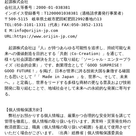
起源株式会社
会社法人等番号：2000-01-038381
インボイス登録番号：T1200001038381（適格請求書発行事業者）
〒509-5115　岐阜県土岐市肥田町肥田2992番地の13
TEL:050-3101-1331（代表）FAX:050-3852-1331
E M:info@orijin-jp.com
URL:https://www.orijin-jp.com/
　起源株式会社は『人』が持つあらゆる可能性を追求し、持続可能な未
来への価値創造を目的とする「共創（Co-Creation）」を通じて、
様々な社会課題の解決を主として取り組む「ソーシャル・エンタープラ
イズ（社会的企業）」です。創業理念として「GOOD SURPRISE！
GOOD FUTURE！」を掲げ、日本が世界に誇る技術大国を象徴する確固
たる思いとして『「 Made in Japan 」を、世界へ。そして、未来
へ。』と定義し、世界をリードする多様な商材の更なる普及および技術
開発に取り組むことで、地域社会そして未来への永続的な発展に寄与す
る。
【個人情報保護方針】

　弊社がお預かりする個人情報は、厳重かつ合理的な安全対策を講じて
管理を徹底し、個人情報の取り扱いを行います。異常時・災害発生時の
救済措置には、職責（個人情報の取り扱いの範囲）を超えて使用させて
いただく場合がございます。〈出典〉総務省｜個人情報保護委員会