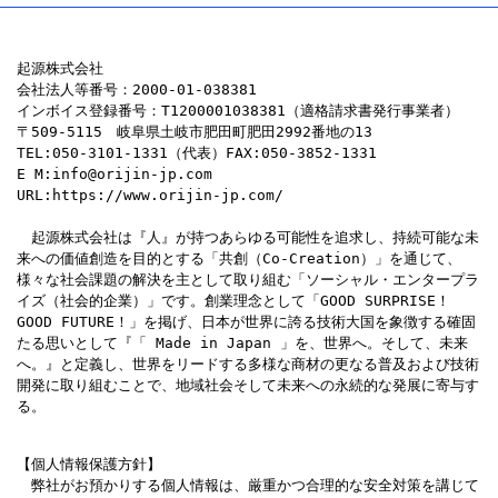
起源株式会社
会社法人等番号：2000-01-038381
インボイス登録番号：T1200001038381（適格請求書発行事業者）
〒509-5115　岐阜県土岐市肥田町肥田2992番地の13
TEL:050-3101-1331（代表）FAX:050-3852-1331
E M:info@orijin-jp.com
URL:https://www.orijin-jp.com/
　起源株式会社は『人』が持つあらゆる可能性を追求し、持続可能な未
来への価値創造を目的とする「共創（Co-Creation）」を通じて、
様々な社会課題の解決を主として取り組む「ソーシャル・エンタープラ
イズ（社会的企業）」です。創業理念として「GOOD SURPRISE！
GOOD FUTURE！」を掲げ、日本が世界に誇る技術大国を象徴する確固
たる思いとして『「 Made in Japan 」を、世界へ。そして、未来
へ。』と定義し、世界をリードする多様な商材の更なる普及および技術
開発に取り組むことで、地域社会そして未来への永続的な発展に寄与す
る。
【個人情報保護方針】

　弊社がお預かりする個人情報は、厳重かつ合理的な安全対策を講じて