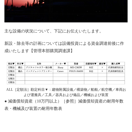
主な設備の状況について、下記にお伝えいたします。
新設・除去等の計画については設備投資による資金調達前後に作
成いたします【管理本部購買調達課】
ALL［定額法］勘定科目▼：建物附属設備／構築物／船舶／航空機／車両お
よび運搬具／工具／器具および備品／機械および装置
● 減価償却資産（10万円以上）［参照］減価償却資産の耐用年数
表・機械及び装置の耐用年数表