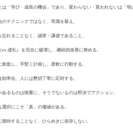
変化とは「学び・成長の機会」であり、変わらない・変われないは「
小手先のテクニックではなく、常識を疑え。
初心を忘れることなく、誠実・謙虚であること。
悪習（ex.虚礼）を完全に破壊し、継続的改善に努める。
大胆に創造し、手堅く計画し、柔軟に行動する。
作業は効率化、人には懇切丁寧に応対する。
奥行があるものは慎重に、そうでないものは即決でアクション。
困難な選択にこそ「真」の価値がある。
偶然に期待することなく、ひらめきに依存しない。