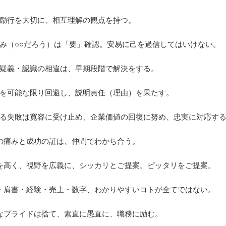
認の励行を大切に、相互理解の観点を持つ。
い込み（○○だろう）は「要」確認。安易に己を過信してはいけない。
釈の疑義・認識の相違は、早期段階で解決をする。
昧さを可能な限り回避し、説明責任（理由）を果たす。
値ある失敗は寛容に受け止め、企業価値の回復に努め、忠実に対応す
失敗の痛みと成功の証は、仲間でわかち合う。
視座を高く、視野を広義に、シッカリとご提案。ピッタリをご提案。
年齢・肩書・経験・売上・数字、わかりやすいコトが全てではない。
不要なプライドは捨て、素直に愚直に、職務に励む。