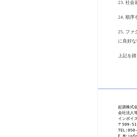
23. 
24. 
25. 
に良好な
上記を踏
起源株式
会社法人等番
インボイス
〒509-
TEL:050
E M:inf