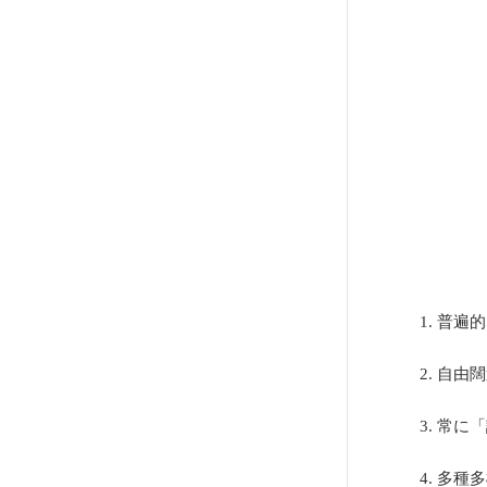
1. 普
2. 自
3. 常
4. 多