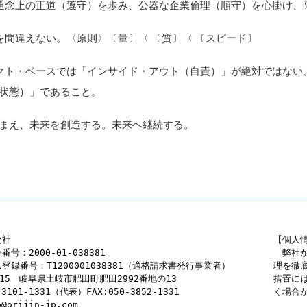
社会通念上の正道（遵守）を歩み、公器な企業倫理（順守）を心掛け
順序を間違えない。〈原則〉〔量〕〈 〔質〕〈 〔スピード〕
ファクト・ベースでは「インサイド・アウト（自責）」が絶対ではな
状態）」であること。
まえ、未来を創造する。未来へ継続する。
会社
【個人情
号：2000-01-038381
　弊社
登録番号：T1200001038381（適格請求書発行事業者）
理を徹
5115　岐阜県土岐市肥田町肥田2992番地の13
措置に
-3101-1331（代表）FAX:050-3852-1331
く場合
o@orijin-jp.com